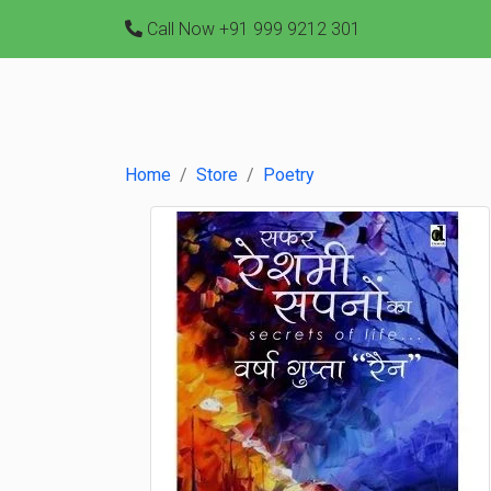
Call Now
+91 999 9212 301
Home
Store
Poetry