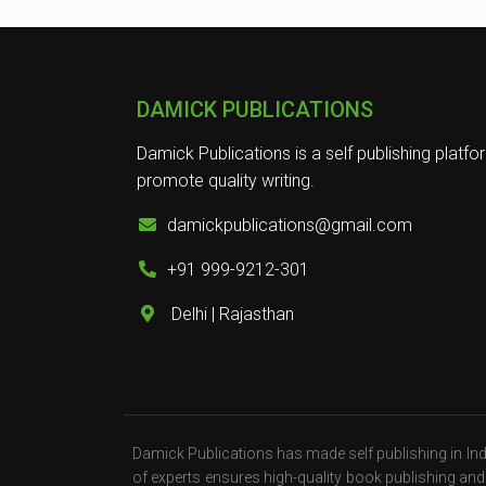
DAMICK PUBLICATIONS
Damick Publications is a self publishing platfo
promote quality writing.
damickpublications@gmail.com
+91 999-9212-301
Delhi | Rajasthan
Damick Publications has made self publishing in Indi
of experts ensures high-quality book publishing and w