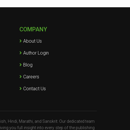
COMPANY
About Us
Author Login
Blog
Careers
Contact Us
ish, Hindi, Marathi, and Sanskrit. Our dedicated team
ing you full insight into every step of the publishing