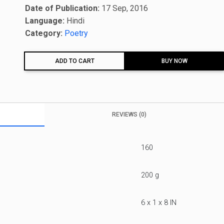
Date of Publication:
17 Sep, 2016
Language:
Hindi
Category:
Poetry
ADD TO CART
BUY NOW
REVIEWS (0)
160
200 g
6 x 1 x 8 IN