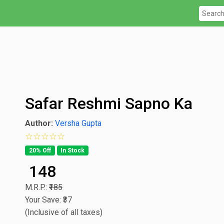
Safar Reshmi Sapno Ka
Author:
Versha Gupta
0 star rating out of 5
20% Off
In Stock
₹ 148
M.R.P.:
₹185
Your Save: ₹37
(Inclusive of all taxes)