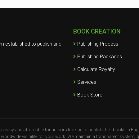
BOOK CREATION
rm established to publish and
Publishing Process
Publishing Packages
Calculate Royalty
Services
Book Store
a easy and affordable for authors looking to publish their books in Engl
orldwide visibility for your work. We maintain a transparent system, giv